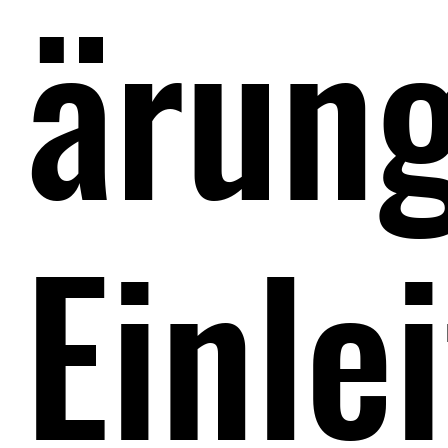
ärun
Einle