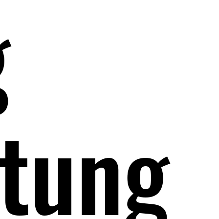
g
itung