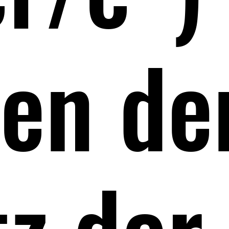
en de
z der