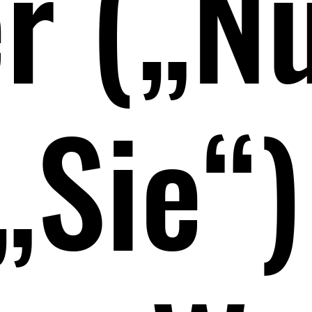
r („N
„Sie“)