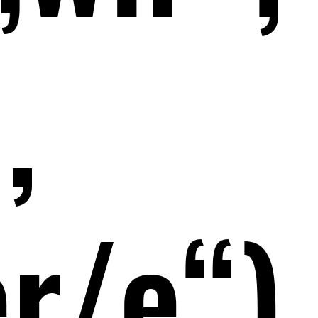
,
r/e“)