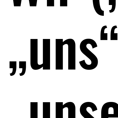
„uns“
„unse