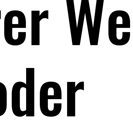
er We
oder