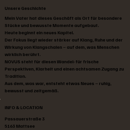
Unsere Geschichte
Mein Vater hat dieses Geschäft als Ort für besondere
Stücke und bewusste Momente aufgebaut.
Heute beginnt ein neues Kapitel.
Der Fokus liegt wieder stärker auf Klang, Ruhe und der
Wirkung von Klangschalen – auf dem, was Menschen
wirklich berührt.
NOVUS steht für diesen Wandel: für frische
Perspektiven, Klarheit und einen achtsamen Zugang zu
Tradition.
Aus dem, was war, entsteht etwas Neues – ruhig,
bewusst und zeitgemäß.
Tibetische Klangschale
Tibetische Klangschale
Tibetische Klangschale
Tibetische Klangschale
Tibetische Klangschale
Tibetische Klangschale
Tibetische Klangschale
Tibetische Klangschale
Tibetische Klangschale
Tibetische Klangschale
Tibetische Klangschale
Tibetische Klangschale
Tibetische Klangschale
Tibetische Klangschale
Tibetische Klangschale
Preis
Preis
Preis
Preis
Preis
Preis
Preis
Preis
Preis
Preis
Preis
Preis
Preis
Preis
Standardpreis
Sale-Preis
€ 78,00
€ 171,00
€ 202,00
€ 217,00
€ 217,00
€ 233,00
€ 248,00
€ 233,00
€ 217,00
€ 186,00
€ 217,00
€ 202,00
€ 248,00
€ 217,00
€ 140,00
€ 126,00
INFO & LOCATION
Passauerstraße 3
5163 Mattsee