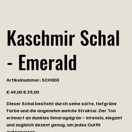
Kaschmir Schal
- Emerald
Artikelnummer:
Artikelnummer:
SCH003
SCH003
Ursprünglicher
Angebotspreis
€ 49,00
€ 39,00
Preis
Dieser Schal besticht durch seine satte, tiefgrüne
Farbe und die angenehm weiche Struktur. Der Ton
erinnert an dunkles Smaragdgrün – intensiv, elegant
und zugleich dezent genug, um jedes Outfit
aufzuwerten.