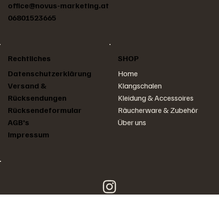
office@novus-marketing.at
06801523665
Rechtliches
SHOP
Home
Datenschutzerklärung
Klangschalen
Versand &
Kleidung & Accessoires
Rücksendungen
Räucherware & Zubehör
Rücksendeformular
Über uns
AGB's
Impressum