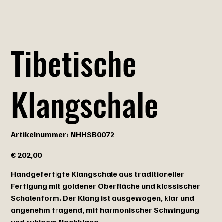
Tibetische
Klangschale
Artikelnummer:
Artikelnummer:
NHHSB0072
NHHSB0072
Preis
€ 202,00
Handgefertigte Klangschale aus traditioneller
Fertigung mit goldener Oberfläche und klassischer
Schalenform. Der Klang ist ausgewogen, klar und
angenehm tragend, mit harmonischer Schwingung
und ruhigem Nachklang.