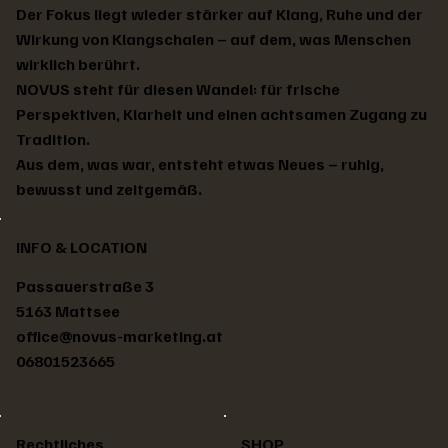
Der Fokus liegt wieder stärker auf Klang, Ruhe und der
Wirkung von Klangschalen – auf dem, was Menschen
wirklich berührt.
NOVUS steht für diesen Wandel: für frische
Perspektiven, Klarheit und einen achtsamen Zugang zu
Tradition.
Aus dem, was war, entsteht etwas Neues – ruhig,
bewusst und zeitgemäß.
Tibetische Klangschale
Tibetische Klangschale
Tibetische Klangschale
Tibetische Klangschale
Tibetische Klangschale
Tibetische Klangschale
Tibetische Klangschale
Tibetische Klangschale
Tibetische Klangschale
Tibetische Klangschale
Tibetische Klangschale
Tibetische Klangschale
Tibetische Klangschale
Tibetische Klangschale
Tibetische Klangschale
Preis
Preis
Preis
Preis
Preis
Preis
Preis
Preis
Preis
Preis
Preis
Preis
Preis
Preis
Standardpreis
Sale-Preis
€ 78,00
€ 171,00
€ 202,00
€ 217,00
€ 217,00
€ 233,00
€ 248,00
€ 233,00
€ 217,00
€ 186,00
€ 217,00
€ 202,00
€ 248,00
€ 217,00
€ 140,00
€ 126,00
INFO & LOCATION
Passauerstraße 3
5163 Mattsee
office@novus-marketing.at
06801523665
Rechtliches
SHOP