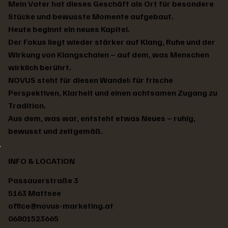
Mein Vater hat dieses Geschäft als Ort für besondere
Stücke und bewusste Momente aufgebaut.
Heute beginnt ein neues Kapitel.
Der Fokus liegt wieder stärker auf Klang, Ruhe und der
Wirkung von Klangschalen – auf dem, was Menschen
wirklich berührt.
NOVUS steht für diesen Wandel: für frische
Perspektiven, Klarheit und einen achtsamen Zugang zu
Tradition.
Aus dem, was war, entsteht etwas Neues – ruhig,
bewusst und zeitgemäß.
Tibetische Klangschale
Tibetische Klangschale
Tibetische Klangschale
Tibetische Klangschale
Tibetische Klangschale
Tibetische Klangschale
Tibetische Klangschale
Tibetische Klangschale
Tibetische Klangschale
Tibetische Klangschale
Tibetische Klangschale
Tibetische Klangschale
Tibetische Klangschale
Tibetische Klangschale
Tibetische Klangschale
Preis
Preis
Preis
Preis
Preis
Preis
Preis
Preis
Preis
Preis
Preis
Preis
Preis
Preis
Standardpreis
Sale-Preis
€ 78,00
€ 171,00
€ 202,00
€ 217,00
€ 217,00
€ 233,00
€ 248,00
€ 233,00
€ 217,00
€ 186,00
€ 217,00
€ 202,00
€ 248,00
€ 217,00
€ 140,00
€ 126,00
INFO & LOCATION
Passauerstraße 3
5163 Mattsee
office@novus-marketing.at
06801523665