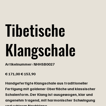
Tibetische
Klangschale
Artikelnummer:
Artikelnummer:
NHHSB0027
NHHSB0027
Ursprünglicher
Angebotspreis
€ 171,00
€ 153,90
Preis
Handgefertigte Klangschale aus traditioneller
Fertigung mit goldener Oberfläche und klassischer
Schalenform. Der Klang ist ausgewogen, klar und
angenehm tragend, mit harmonischer Schwingung
und ruhigem Nachklang.