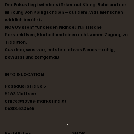
Der Fokus liegt wieder stärker auf Klang, Ruhe und der
Wirkung von Klangschalen – auf dem, was Menschen
wirklich berührt.
NOVUS steht für diesen Wandel: für frische
Perspektiven, Klarheit und einen achtsamen Zugang zu
Tradition.
Aus dem, was war, entsteht etwas Neues – ruhig,
bewusst und zeitgemäß.
Tibetische Klangschale
Tibetische Klangschale
Tibetische Klangschale
Tibetische Klangschale
Tibetische Klangschale
Tibetische Klangschale
Tibetische Klangschale
Tibetische Klangschale
Tibetische Klangschale
Tibetische Klangschale
Tibetische Klangschale
Tibetische Klangschale
Tibetische Klangschale
Tibetische Klangschale
Tibetische Klangschale
Preis
Preis
Preis
Preis
Preis
Preis
Preis
Preis
Preis
Preis
Preis
Preis
Preis
Preis
Standardpreis
Sale-Preis
€ 78,00
€ 171,00
€ 202,00
€ 217,00
€ 217,00
€ 233,00
€ 248,00
€ 233,00
€ 217,00
€ 186,00
€ 217,00
€ 202,00
€ 248,00
€ 217,00
€ 140,00
€ 126,00
INFO & LOCATION
Passauerstraße 3
5163 Mattsee
office@novus-marketing.at
06801523665
Rechtliches
SHOP