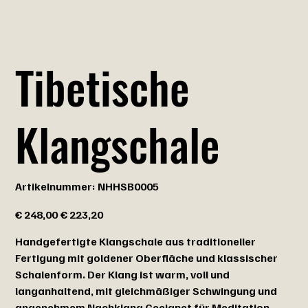
Tibetische
Klangschale
Artikelnummer:
Artikelnummer:
NHHSB0005
NHHSB0005
Ursprünglicher
Angebotspreis
€ 248,00
€ 223,20
Preis
Handgefertigte Klangschale aus traditioneller
Fertigung mit goldener Oberfläche und klassischer
Schalenform. Der Klang ist warm, voll und
langanhaltend, mit gleichmäßiger Schwingung und
angenehmem Nachklang.Geeignet für Meditation,