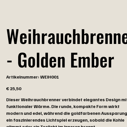
Weihrauchbrenn
- Golden Ember
Artikelnummer:
Artikelnummer:
WEIH001
WEIH001
Preis
€ 25,50
Dieser Weihrauchbrenner verbindet elegantes Design mi
funktionaler Wärme. Die runde, kompakte Form wirkt
modern und edel, während die goldfarbenen Aussparun
ein faszinierendes Lichtspiel erzeugen, sobald die Kohle
glimmt oder ein Teelicht im Inneren brennt.