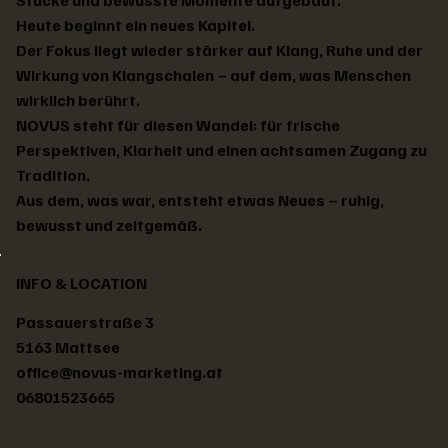
Stücke und bewusste Momente aufgebaut.
Heute beginnt ein neues Kapitel.
Der Fokus liegt wieder stärker auf Klang, Ruhe und der
Wirkung von Klangschalen – auf dem, was Menschen
wirklich berührt.
NOVUS steht für diesen Wandel: für frische
Perspektiven, Klarheit und einen achtsamen Zugang zu
Tradition.
Aus dem, was war, entsteht etwas Neues – ruhig,
bewusst und zeitgemäß.
Tibetische Klangschale
Tibetische Klangschale
Tibetische Klangschale
Tibetische Klangschale
Tibetische Klangschale
Tibetische Klangschale
Tibetische Klangschale
Tibetische Klangschale
Tibetische Klangschale
Tibetische Klangschale
Tibetische Klangschale
Tibetische Klangschale
Tibetische Klangschale
Tibetische Klangschale
Tibetische Klangschale
Preis
Preis
Preis
Preis
Preis
Preis
Preis
Preis
Preis
Preis
Preis
Preis
Preis
Preis
Standardpreis
Sale-Preis
€ 78,00
€ 171,00
€ 202,00
€ 217,00
€ 217,00
€ 233,00
€ 248,00
€ 233,00
€ 217,00
€ 186,00
€ 217,00
€ 202,00
€ 248,00
€ 217,00
€ 140,00
€ 126,00
INFO & LOCATION
Passauerstraße 3
5163 Mattsee
office@novus-marketing.at
06801523665