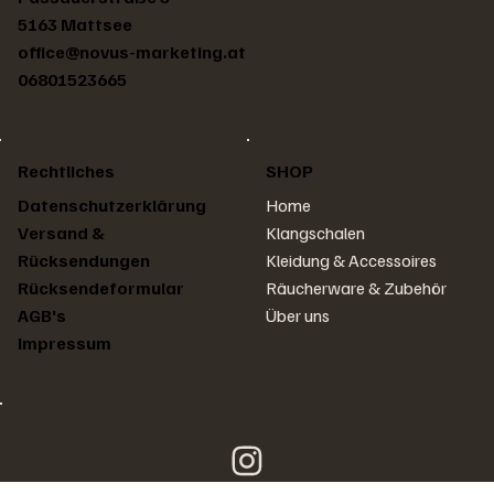
5163 Mattsee
office@novus-marketing.at
06801523665
Rechtliches
SHOP
Home
Datenschutzerklärung
Klangschalen
Versand &
Kleidung & Accessoires
Rücksendungen
Räucherware & Zubehör
Rücksendeformular
Über uns
AGB's
Impressum